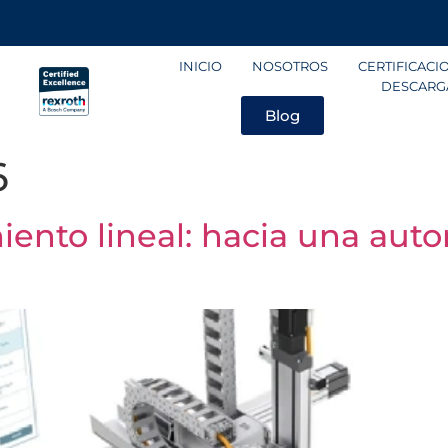
INICIO
NOSOTROS
CERTIFICACI
DESCARG
Blog
6
ento lineal: hacia una aut