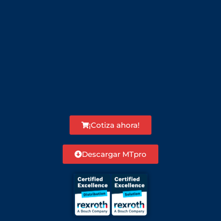
¡Cotiza ahora!
Descargar MTpro